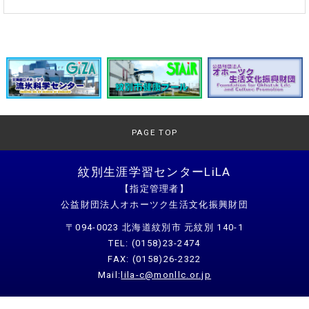
2025年07月19日
【高学年対象】体験活動事業「ぼくらのオホーツクジャーニー～
たきのうえ旅～」開催のお知らせ
2025年07月01日
【小学生対象】体験活動事業「リラにおいでよ！キッズ開放日」
開催のお知らせ
PAGE TOP
2025年05月31日
【低学年対象】体験活動事業「わくわくチアーズ～わくわく！コ
紋別生涯学習センターLiLA
ムケたんけん隊～」開催のお知らせ
【指定管理者】
公益財団法人オホーツク生活文化振興財団
2025年05月28日
【高学年対象】体験活動事業「ミルクにまなぼう！モウモウ学校
〒094-0023 北海道紋別市 元紋別 140-1
★MOW」開催のお知らせ
TEL: (0158)23-2474
FAX: (0158)26-2322
2025年05月23日
Mail:
lila-c@monllc.or.jp
【小学生対象】体験活動事業「リラにおいでよ！キッズ開放日」
開催のお知らせ