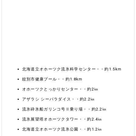
2025年09月05日
【開催中止】体験活動事業「わくわくチアーズ～とれたよ！夏の
やさい～」開催中止のお知らせ
2025年08月26日
【高学年対象】体験活動事業「コムケアドベンチャートレイル
18K」開催のお知らせ
2025年08月25日
北海道立オホーツク流氷科学センター・・約1.5km
【どなたでも！】体験活動事業「めざせ！スポーツアベンジャー
ズ～近代五種競技を体験しよう～」開催のお知らせ
紋別市健康プール・・約1.8km
オホーツクとっかりセンター・・約2㎞
2025年08月14日
【親子対象】体験活動事業「リラのおとまり会～親子でゆったり
アザラシ シーパラダイス・・約2.2㎞
とまらナイト～」開催のお知らせ
流氷砕氷船ガリンコ号Ⅱ乗り場・・約2.2㎞
流氷展望塔オホーツクタワー・・約2.4㎞
2025年07月20日
【どなたでも！】体験活動事業「チョウ博士と昆虫さがそ！むし
北海道立オホーツク流氷公園・・約1.2㎞
ムシ観察会」開催のお知らせ