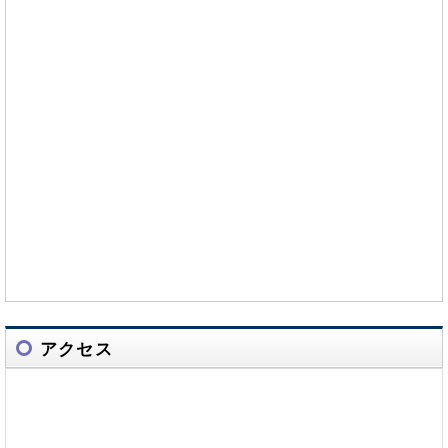
ラで楽しむクリスマス～」開催のお知らせ
2025年11月20日
【親子対象】体験活動事業「LiLA＊English Camp＊Winter」開
催のお知らせ
2025年10月09日
【＊＊開催中止＊＊】体験活動事業「わくわくチアーズ～ニンニ
ン！忍者学園～」
2025年10月09日
【＊＊開催中止＊＊】体験活動事業「防災サバイバルキャン
プ’25」
2025年09月19日
アクセス
【低学年対象】体験活動事業「わくわくチアーズ～メラメラ！た
き火にチャレンジ～」開催のお知らせ
2025年09月10日
【学校関係の皆さま】令和8年度学校利用希望調査の受付について