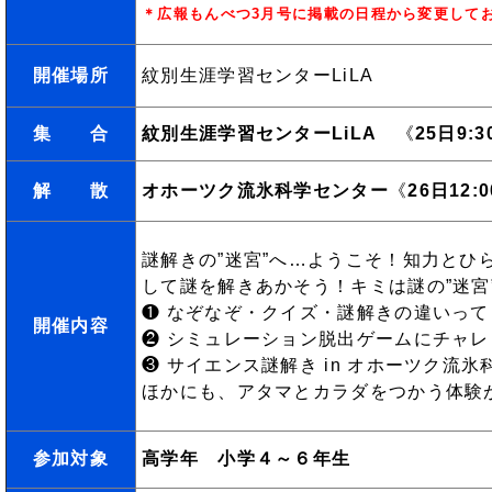
＊広報もんべつ3月号に掲載の日程から変更して
開催場所
紋別生涯学習センターLiLA
集 合
紋別生涯学習センターLiLA
《
25日9:
解 散
オホーツク流氷科学センター
《
26日12:
謎解きの”迷宮”へ…ようこそ！知力とひ
して謎を解きあかそう！キミは謎の”迷宮
❶ なぞなぞ・クイズ・謎解きの違いって
開催内容
❷ シミュレーション脱出ゲームにチャレ
❸ サイエンス謎解き in オホーツク流
ほかにも、アタマとカラダをつかう体験
参加対象
高学年 小学４～６年生