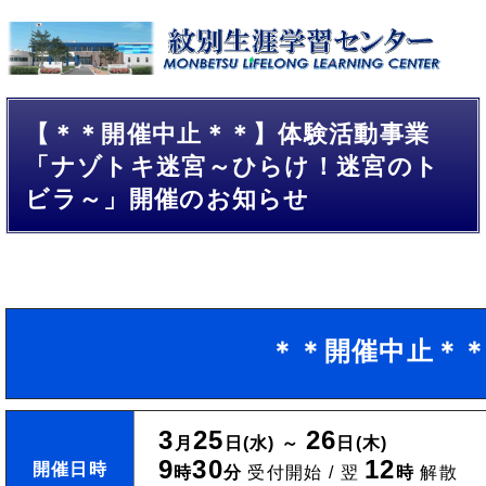
【＊＊開催中止＊＊】体験活動事業
「ナゾトキ迷宮～ひらけ！迷宮のト
ビラ～」開催のお知らせ
＊＊開催中止＊
3
25
26
月
日(水) ～
日(木)
9
30
12
開催日時
時
分
受付開始 / 翌
時
解散